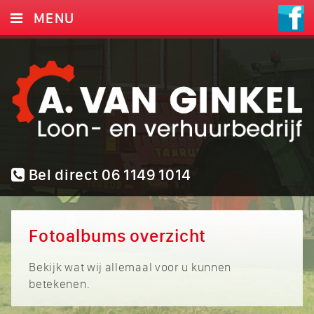
MENU
HOME
DIENSTEN
AANBOD
FOTO’S
CONTACT
Bel direct 06 1149 1014
Fotoalbums overzicht
Bekijk wat wij allemaal voor u kunnen
betekenen.